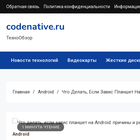
Перейти
Обратная связь
Политика конфиденциальности
Информация
к
содержимому
codenative.ru
ТехноОбзор
Новости технологий
Видеокарты
Жесткие диск
Главная
Android
Что Делать, Если Завис Планшет На
1 МИНУТА ЧТЕНИЕ
Android