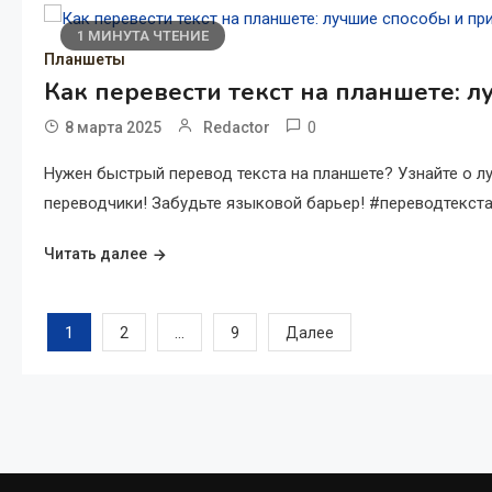
1 МИНУТА ЧТЕНИЕ
Планшеты
Как перевести текст на планшете: 
0
8 марта 2025
Redactor
Нужен быстрый перевод текста на планшете? Узнайте о л
переводчики! Забудьте языковой барьер! #переводтекст
Читать далее
Пагинация
1
…
2
9
Далее
записей