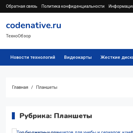
Перейти
Обратная связь
Политика конфиденциальности
Информация
к
содержимому
codenative.ru
ТехноОбзор
Новости технологий
Видеокарты
Жесткие диск
Главная
Планшеты
Рубрика:
Планшеты