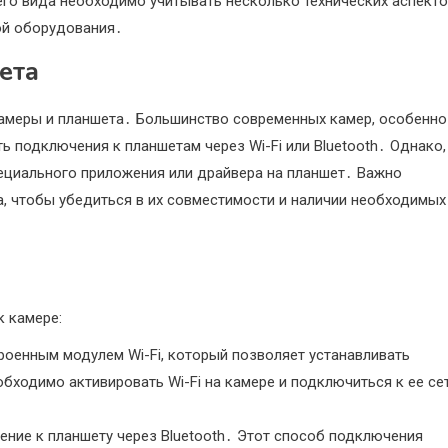
го вида необходимо учитывать несколько технических аспекто
ой оборудования․
ета
амеры и планшета․ Большинство современных камер, особенно
подключения к планшетам через Wi-Fi или Bluetooth․ Однако,
ециального приложения или драйвера на планшет․ Важно
а, чтобы убедиться в их совместимости и наличии необходимых
 камере:
енным модулем Wi-Fi, который позволяет устанавливать
бходимо активировать Wi-Fi на камере и подключиться к ее се
ие к планшету через Bluetooth․ Этот способ подключения