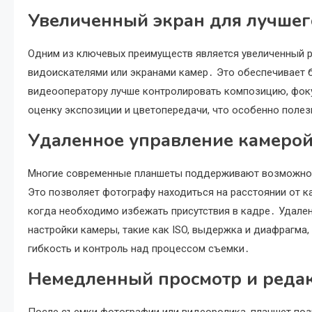
Увеличенный экран для лучшег
Одним из ключевых преимуществ является увеличенный 
видоискателями или экранами камер․ Это обеспечивает б
видеооператору лучше контролировать композицию, фоку
оценку экспозиции и цветопередачи, что особенно поле
Удаленное управление камеро
Многие современные планшеты поддерживают возможность
Это позволяет фотографу находиться на расстоянии от ка
когда необходимо избежать присутствия в кадре․ Удале
настройки камеры, такие как ISO, выдержка и диафрагма
гибкость и контроль над процессом съемки․
Немедленный просмотр и реда
После съемки фотографии или видеоролика, планшет поз