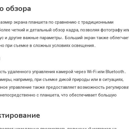
о обзора
размер экрана планшета по сравнению с традиционными
олее четкий и детальный обзор кадра, позволяя фотографу ил
с и другие важные параметры․ Больший экран также облегчае
зно при съемке в сложных условиях освещения․
й
 удаленного управления камерой через Wi-Fi или Bluetooth․
меры, например, при съемке дикой природы или в ситуациях,
нное управление также предоставляет возможность регулирова
, непосредственно с планшета, что обеспечивает большую
ктирование
воляет немедленно просмотреть полученный материал на