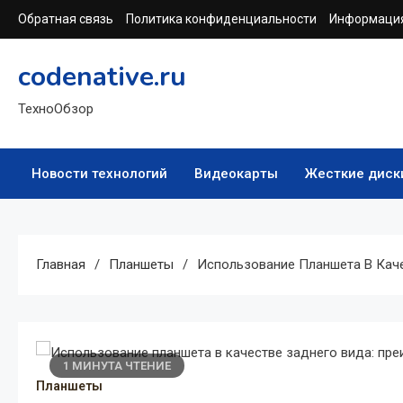
Перейти
Обратная связь
Политика конфиденциальности
Информация
к
содержимому
codenative.ru
ТехноОбзор
Новости технологий
Видеокарты
Жесткие диск
Главная
Планшеты
Использование Планшета В Каче
1 МИНУТА ЧТЕНИЕ
Планшеты