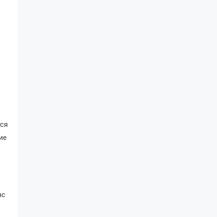
тся
ие
нс