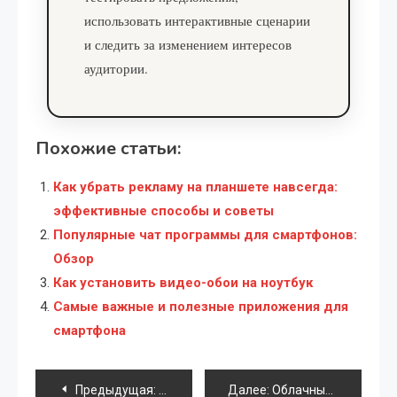
использовать интерактивные сценарии
и следить за изменением интересов
аудитории.
Похожие статьи:
Как убрать рекламу на планшете навсегда:
эффективные способы и советы
Популярные чат программы для смартфонов:
Обзор
Как установить видео-обои на ноутбук
Самые важные и полезные приложения для
смартфона
Навигация
Предыдущая:
Рейтинг процессоров Intel и AMD: какой
Далее:
Облачные сервисы для совместной работы: какие инструменты помогают распределённым командам работать в одном пространстве