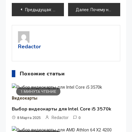
Навигация
Предыдущая:
Разгон AMD Athlon 64 X2 6000+: Подроб
Далее:
Почему не грузятся программы на смартфон: основные причины и решения
по
записям
Redactor
Похожие статьи
1 МИНУТА ЧТЕНИЕ
Видеокарты
Выбор видеокарты для Intel Core i5 3570k
Redactor
8 Марта 2025
0