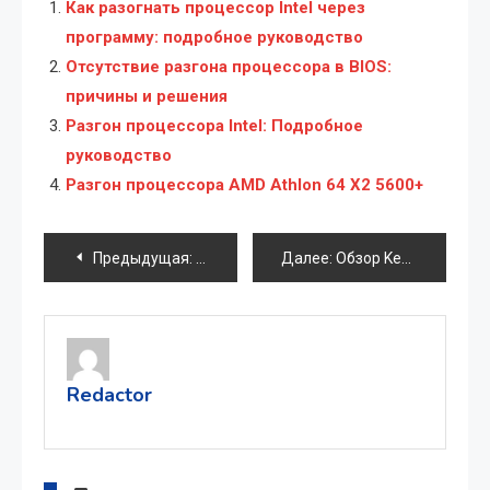
Как разогнать процессор Intel через
программу: подробное руководство
Отсутствие разгона процессора в BIOS:
причины и решения
Разгон процессора Intel: Подробное
руководство
Разгон процессора AMD Athlon 64 X2 5600+
Навигация
Предыдущая:
Что такое внешний жесткий диск и заче
Далее:
Обзор Keneksi Helios: доступный смартфон для повседневных задач
по
записям
Redactor