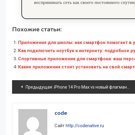
воспринимать сеть как своего постоянного спутни
Похожие статьи:
Приложения для школы: как смартфон помогает в 
Как подключить ноутбук к интернету: подробное р
Спортивные приложения для смартфона: ваш перс
Какие приложения стоит установить на свой смар
Навигация
Предыдущая:
iPhone 14 Pro Max vs новый флагман Android: что выбрать в 2026 году
по
записям
code
Сайт
http://codenative.ru