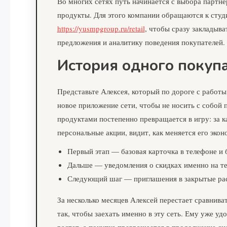
Во многих сетях путь начинается с выбора партне
продукты. Для этого компании обращаются к студ
https://yusmpgroup.ru/retail
, чтобы сразу закладыв
предложения и аналитику поведения покупателей.
История одного покуп
Представьте Алексея, который по дороге с работы
новое приложение сети, чтобы не носить с собой 
продуктами постепенно превращается в игру: за 
персональные акции, видит, как меняется его экон
Первый этап — базовая карточка в телефоне и 
Дальше — уведомления о скидках именно на те 
Следующий шаг — приглашения в закрытые рас
За несколько месяцев Алексей перестает сравнива
так, чтобы заехать именно в эту сеть. Ему уже у
растет, а покупка превращается в продолжение сц