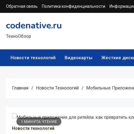
Перейти
Обратная связь
Политика конфиденциальности
Информация
к
содержимому
codenative.ru
ТехноОбзор
Новости технологий
Видеокарты
Жесткие диск
Главная
Новости Технологий
Мобильные Приложения
1 МИНУТА ЧТЕНИЕ
Новости технологий