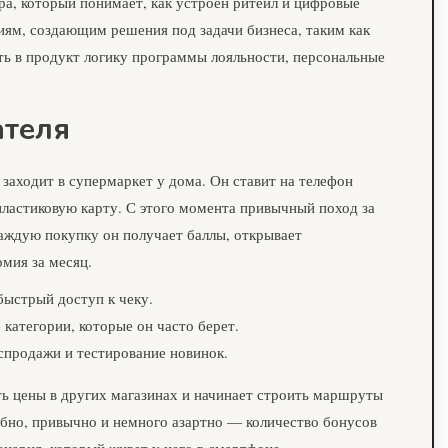
ра, который понимает, как устроен ритейл и цифровые
иям, создающим решения под задачи бизнеса, таким как
ать в продукт логику программы лояльности, персональные
ателя
 заходит в супермаркет у дома. Он ставит на телефон
пластиковую карту. С этого момента привычный поход за
каждую покупку он получает баллы, открывает
омия за месяц.
быстрый доступ к чеку.
категории, которые он часто берет.
продажи и тестирование новинок.
ть цены в других магазинах и начинает строить маршруты
добно, привычно и немного азартно — количество бонусов
енария, который живет у него в смартфоне.