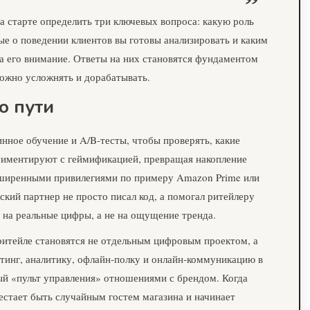
а старте определить три ключевых вопроса: какую роль
ые о поведении клиентов вы готовы анализировать и каким
за его внимание. Ответы на них становятся фундаментом
можно усложнять и дорабатывать.
о пути
нное обучение и A/B‑тесты, чтобы проверять, какие
риментируют с геймификацией, превращая накопление
асширенными привилегиями по примеру Amazon Prime или
кий партнер не просто писал код, а помогал ритейлеру
на реальные цифры, а не на ощущение тренда.
итейле становятся не отдельным цифровым проектом, а
тинг, аналитику, офлайн‑полку и онлайн‑коммуникацию в
ный «пульт управления» отношениями с брендом. Когда
естает быть случайным гостем магазина и начинает